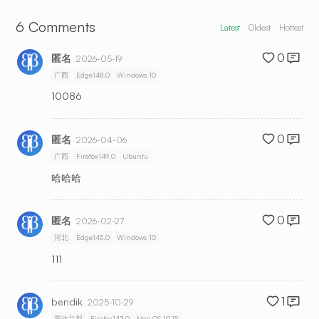
6
Comments
Latest
Oldest
Hottest
0
匿名
2026-05-19
广西
Edge148.0
Windows 10
10086
0
匿名
2026-04-06
广西
Firefox149.0
Ubuntu
哈哈哈
0
匿名
2026-02-27
河北
Edge145.0
Windows 10
111
1
bendik
2025-10-29
霍达兰郡
Firefox143.0
Mac OS 10.15