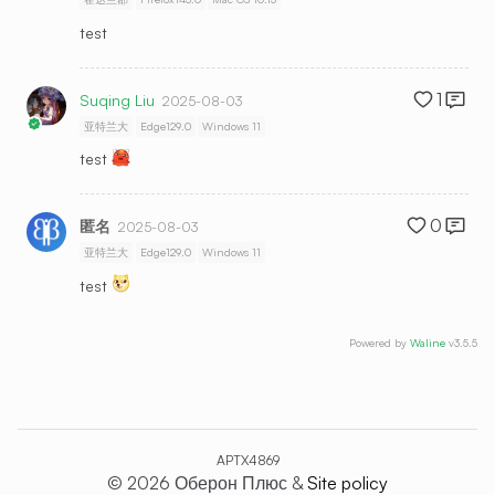
test
1
Suqing Liu
2025-08-03
亚特兰大
Edge129.0
Windows 11
test
0
匿名
2025-08-03
亚特兰大
Edge129.0
Windows 11
test
Powered by
Waline
v3.5.5
APTX4869
© 2026 Оберон Плюс &
Site policy