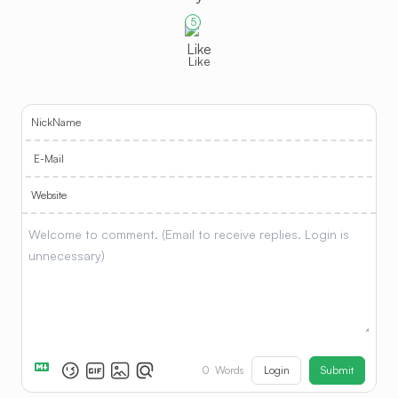
5
Like
NickName
E-Mail
Website
Login
Submit
0
Words