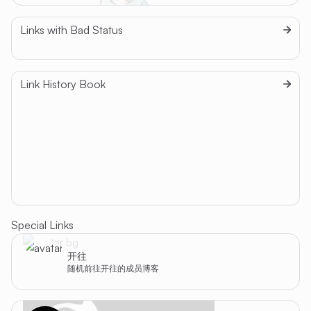
Links with Bad Status
Nothing here.
Link History Book
2024-07-01
Lorem ipsum dolor sit amet.
2024-07-01
vidit suscipit at mei.
2024-07-01
Quem denique mea id.
Special Links
开往
随机前往开往的成员博客